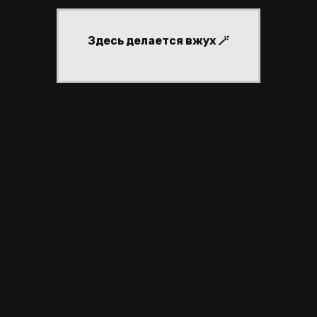
Здесь делается вжух 🪄
частники
регистрация
войти
активные темы
nary
sigils
реклама #53
nary
sigils
реклама #53
ЙТИНГ ФОРУМОВ
|
СОЗДАТЬ ФОРУМ БЕСПЛАТНО