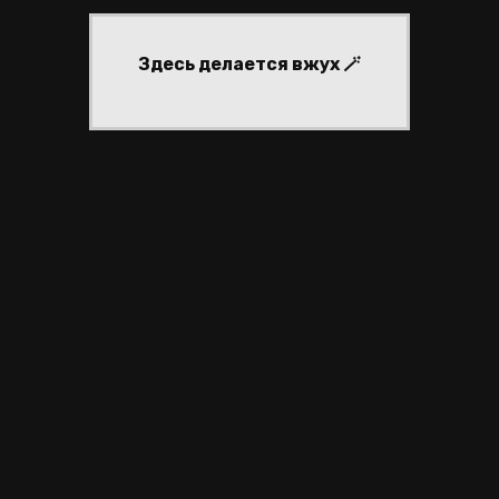
Здесь делается вжух 🪄
частники
регистрация
войти
активные темы
inary
sigils
реклама #5
inary
sigils
реклама #5
ЙТИНГ ФОРУМОВ
|
СОЗДАТЬ ФОРУМ БЕСПЛАТНО