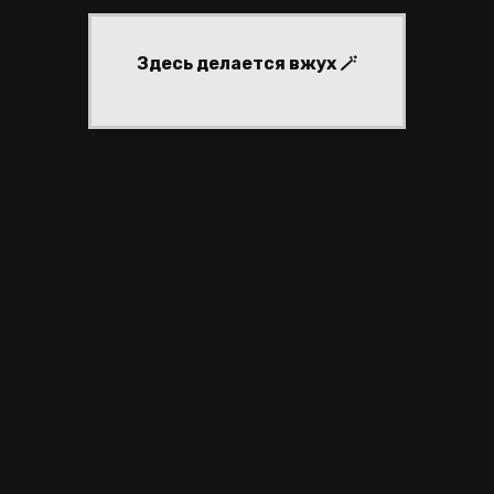
Здесь делается вжух 🪄
частники
регистрация
войти
активные темы
inary
sigils
реклама #12
inary
sigils
реклама #12
ЙТИНГ ФОРУМОВ
|
СОЗДАТЬ ФОРУМ БЕСПЛАТНО