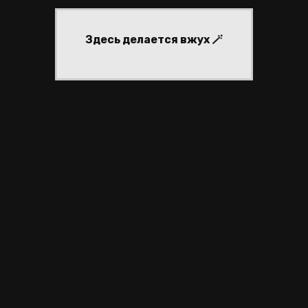
Здесь делается вжух 🪄
частники
регистрация
войти
активные темы
inary
sigils
реклама #71
inary
sigils
реклама #71
ЙТИНГ ФОРУМОВ
|
СОЗДАТЬ ФОРУМ БЕСПЛАТНО